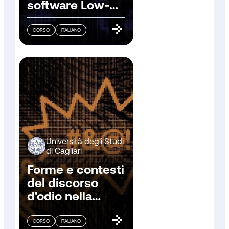
software Low-
Code/No-Code
CORSO
ITALIANO
Università degli Studi
di Cagliari
Forme e contesti
del discorso
d'odio nella
comunicazione
pubblica
CORSO
ITALIANO