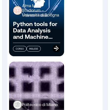
Alma Mater
Studiorum –
Università di Bologna
Python tools for
Data Analysis
and Machine
Learning
CORSO
INGLESE
Politecnico di Milano