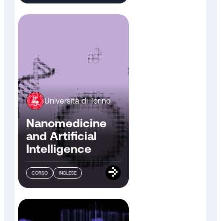
target
farmacologici
Università di Torino
Nanomedicine
and Artificial
Intelligence
CORSO
INGLESE