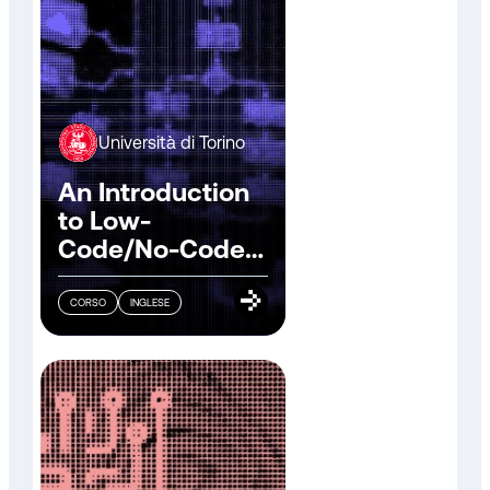
Università di Torino
An Introduction
to Low-
Code/No-Code
Software
Development
CORSO
INGLESE