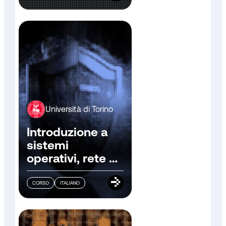
Università di Torino
Introduzione a
sistemi
operativi, rete e
sicurezza
CORSO
ITALIANO