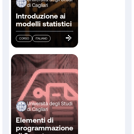
di Cagliari
Introduzione ai
modelli statistici
CORSO
ITALIANO
Università degli Studi
di Cagliari
Elementi di
programmazione