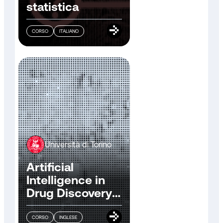
statistica
CORSO
ITALIANO
Università di Torino
Artificial
Intelligence in
Drug Discovery
and
Development
CORSO
INGLESE