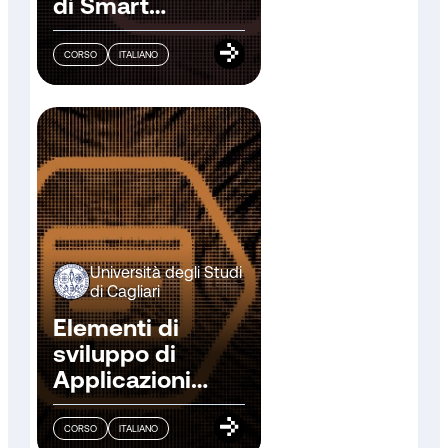
di Smart
Contracts
CORSO
ITALIANO
Università degli Studi
di Cagliari
Elementi di
sviluppo di
Applicazioni
Decentralizzate
(dApp)
CORSO
ITALIANO